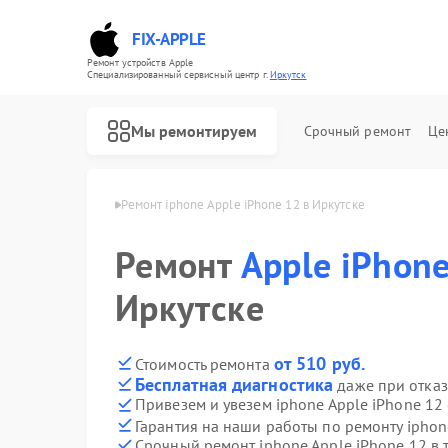
FIX-APPLE
Ремонт устройств Apple
Специализированный cервисный центр г.
Иркутск
Мы ремонтируем
Срочный ремонт
Це
ne Apple в Иркутске
Ремонт iphone Apple iPhone 12 в Иркутске
Ремонт
Apple iPhon
Иркутске
от 510 руб.
Стоимость ремонта
Бесплатная диагностика
даже при отказ
Привезем и увезем iphone Apple iPhone 12
Гарантия на наши работы по ремонту iphon
Срочный ремонт iphone Apple iPhone 12 в 