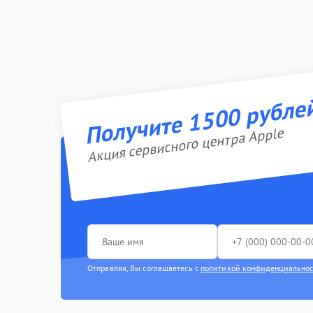
Получите 1500 рубле
Акция сервисного центра Apple
Отправляя, Вы соглашаетесь с
политикой конфиденциально