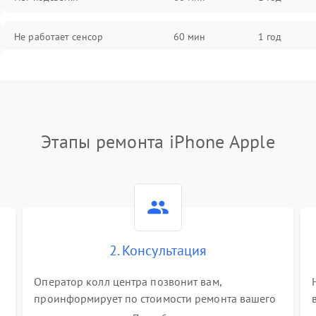
Не работает сенсор
60 мин
1 год
Мерцает изображение
60 мин
1 год
Не работает 3D Touch
60 мин
1 год
Этапы ремонта iPhone Apple
Не работает Face ID
60 мин
1 год
2. Консультация
Оператор колл центра позвонит вам,
проинформирует по стоимости ремонта вашего
iphone а также ответит на все ваши вопросы.