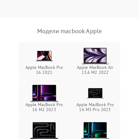
Выход из строя SSD или
HDD: медленная загрузка,
3000 ₽
Подробнее →
ошибки чтения,
пропадание диска
Модели macbook Apple
Неисправность
оперативной памяти:
2000 ₽
Подробнее →
вылеты приложений,
синие экраны
Apple MacBook Pro
Apple MacBook Air
16 2021
13.6 M2 2022
Проблемы Wi‑Fi или
2500 ₽
Подробнее →
Bluetooth модулей
Apple MacBook Pro
Apple MacBook Pro
16 M2 2023
16 M3 Pro 2023