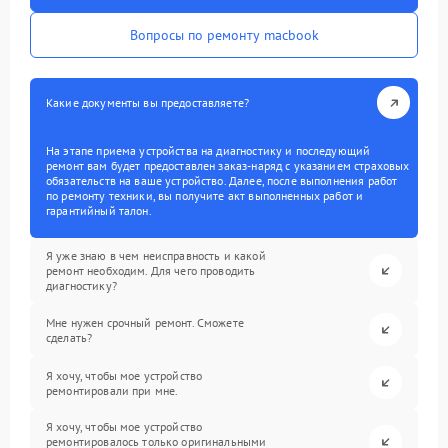
Вопросы по ремонту macbook
Какие документы вы предоставляете?
На этапе приема устройства на диагностику и последующий
ремонт вам будет предоставлен заказ-наряд с указанием страховых
обязательств на ваше устройство. Далее, после выполнения работ
по ремонту техники, вы получите акт выполненных работ и
гарантийный талон.
Я уже знаю в чем неисправность и какой
ремонт необходим. Для чего проводить
диагностику?
Мне нужен срочный ремонт. Сможете
сделать?
Я хочу, чтобы мое устройство
ремонтировали при мне.
Я хочу, чтобы мое устройство
ремонтировалось только оригинальными