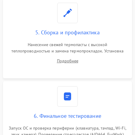
5. Сборка и профилактика
Нанесение свежей термопасты с высокой
теплопроводностью и замена термопрокладок. Установка
системы охлаждения, подключение всех внутренних
Подробнее
шлейфов, модулей памяти и накопителей. Предварительная
сборка корпуса.
6. Финальное тестирование
Запуск ОС и проверка периферии (клавиатура, тачпад, Wi-Fi,
звук, камера). Проведение стресс-тестов (AIDA64, FurMark)