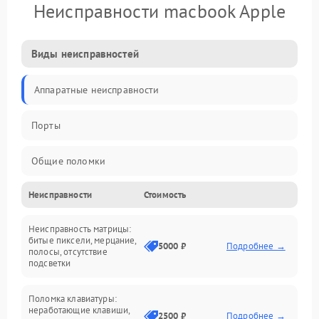
Неисправности macbook Apple
Виды неисправностей
Аппаратные неисправности
Порты
Общие поломки
Неисправности
Стоимость
Устройства
Неисправность матрицы:
Программные ошибки
битые пиксели, мерцание,
5000 ₽
Подробнее →
полосы, отсутствие
подсветки
Электрические и системные сбои
Поломка клавиатуры:
Интерфейсные проблемы
неработающие клавиши,
2500 ₽
Подробнее →