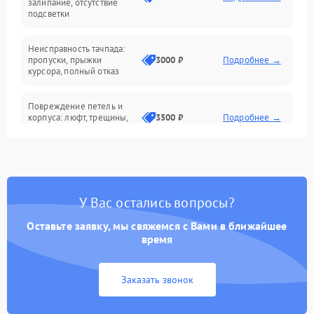
залипание, отсутствие
подсветки
Батарея
Неисправность тачпада:
Сеть и интернет
пропуски, прыжки
3000 ₽
Подробнее →
курсора, полный отказ
Система охлаждения
Повреждение петель и
корпуса: люфт, трещины,
3500 ₽
Подробнее →
деформация
Проблемы аккумулятора:
быстрая разрядка,
2500 ₽
Подробнее →
невозможность зарядки,
вздутие
У Вас остались вопросы?
Оставьте заявку, мы свяжемся с Вами в ближайшее
Неисправность зарядного
время
устройства или разъёма
2000 ₽
Подробнее →
питания
Заказать звонок
Перегрев из‑за пыли,
износа термопасты или
2500 ₽
Подробнее →
неисправности кулера