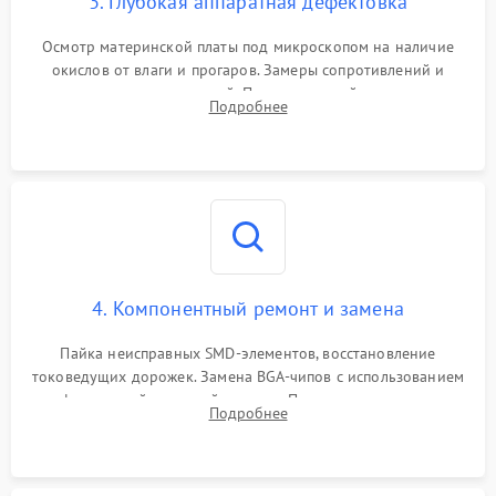
3. Глубокая аппаратная дефектовка
Осмотр материнской платы под микроскопом на наличие
окислов от влаги и прогаров. Замеры сопротивлений и
дежурных напряжений. Проверка цепей питания,
Подробнее
мультиконтроллера, процессора и видеочипа.
4. Компонентный ремонт и замена
Пайка неисправных SMD-элементов, восстановление
токоведущих дорожек. Замена BGA-чипов с использованием
инфракрасной паяльной станции. Прошивка микросхемы
Подробнее
BIOS или замена поврежденных портов USB