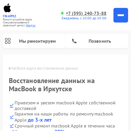
+7 (395) 240-73-88
FIX-APPLE
Ежедневно, с 10:00 до 20:00
Ремонт устройств Apple
Специализированный
cервисный центр г.
Иркутск
Мы ремонтируем
Позвонить
утске
MacBook Apple восстановление данных
Восстановление данных на
MacBook в Иркутске
Привезем и увезем macbook Apple собственной
доставкой
Гарантия на наши работы по ремонту macbook
до 3-х лет
Apple
Срочный ремонт macbook Apple в течении часа